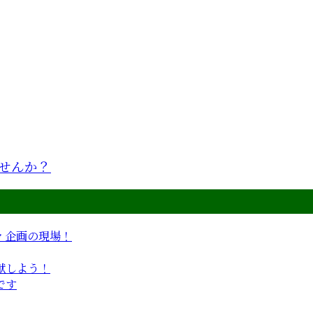
せんか？
ィ企画の現場！
献しよう！
です